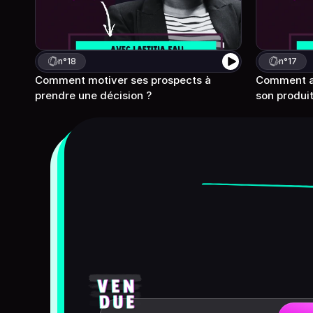
n°
18
n°
17
Comment motiver ses prospects à 
Comment am
prendre une décision ?
son produit
Devenez
meilleur