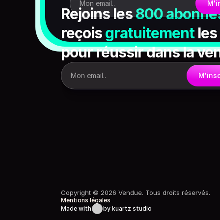
Mon email..
M'i
Rejoins les 
800 abonné
reçois 
gratuitement
 les
pour
réussir dans la ve
Mon email..
M'insc
Copyright © 2026 Vendue. Tous droits réservés.
Mentions légales
Made with
by kuartz studio