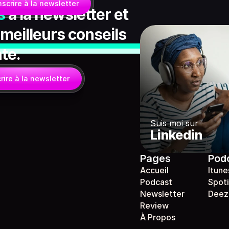
nscrire à la newsletter
s
à la newsletter et 
 meilleurs conseils 
nte.
rire à la newsletter
Suis moi sur
Linkedin
Pages
Pod
Accueil
Itune
Podcast
Spoti
Newsletter
Deez
Review
À Propos