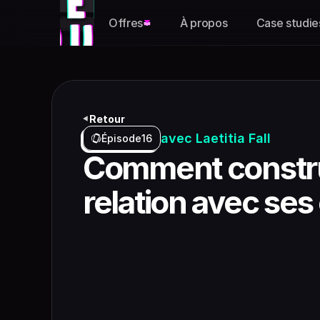
Offres
À propos
Case studie
Retour
avec Laetitia Fall
Épisode
16
Comment construi
relation avec ses 