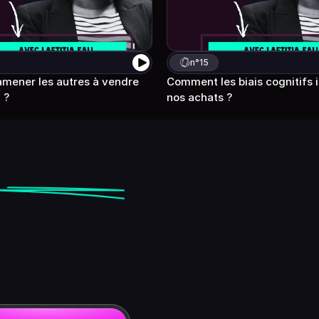
n°
15
ener les autres à vendre 
Comment les biais cognitifs i
 ?
nos achats ?
en
closing