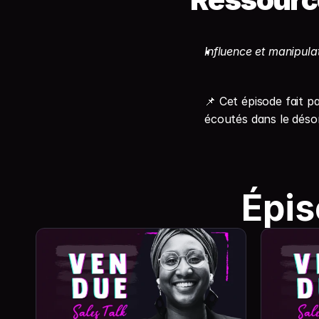
Influence et manipulat
📌 Cet épisode fait p
écoutés dans le désor
Épis