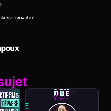
?
r
 leur séniorité ?
mpoux
sujet