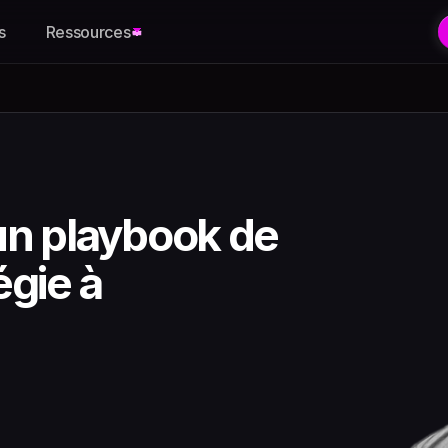
s
Ressources
n playbook de 
gie à 