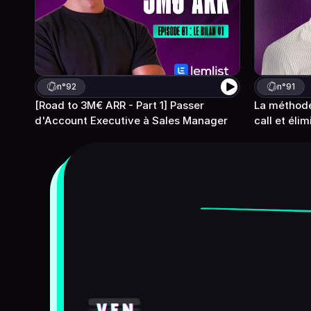
n°
92
n°
91
[Road to 3M€ ARR - Part 1] Passer 
La méthode 
d'Account Executive à Sales Manager 
call et éli
Devenez
meilleur