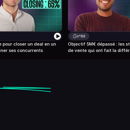
n°
89
pour closer un deal en un 
Objectif 5M€ dépassé : les st
miner ses concurrents 
de vente qui ont fait la diffé
en
closing