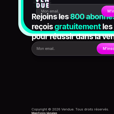
Mon email..
M'i
Rejoins les 
800 abonné
reçois 
gratuitement
 les
pour
réussir dans la ve
Mon email..
M'insc
Copyright © 2026 Vendue. Tous droits réservés.
Mentions légales