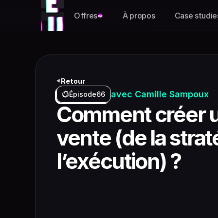
Offres
À propos
Case studie
Retour
avec Camille Sampoux
Épisode
66
Comment créer u
vente (de la straté
l’exécution) ?