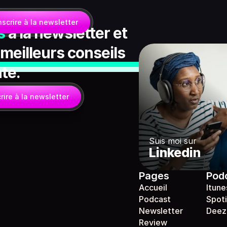
nscrire à la newsletter
s
à la newsletter et 
 meilleurs conseils 
nte.
rire à la newsletter
Suis moi sur
Linkedin
Pages
Pod
Accueil
Itune
Podcast
Spoti
Newsletter
Deez
Review