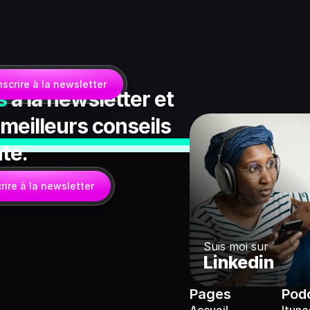
nscrire à la newsletter
s
à la newsletter et 
 meilleurs conseils 
nte.
rire à la newsletter
Suis moi sur
Linkedin
Pages
Pod