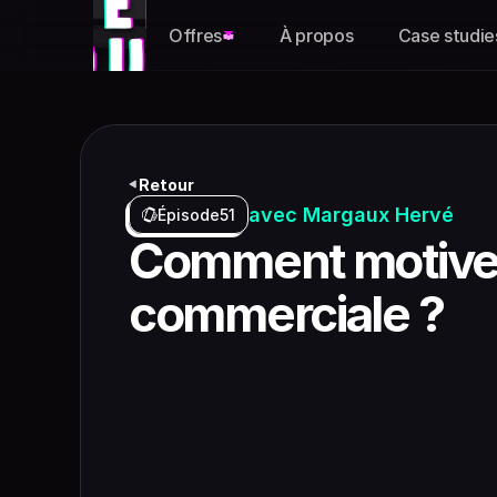
Offres
À propos
Case studie
Retour
avec Margaux Hervé
Épisode
51
Comment motiver
commerciale ?