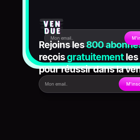
Mon email..
M'i
Rejoins les 
800 abonné
reçois 
gratuitement
 les
pour
réussir dans la ve
Mon email..
M'insc