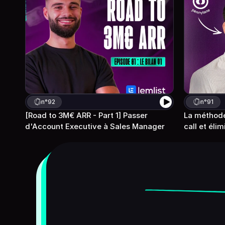
n°
92
n°
91
[Road to 3M€ ARR - Part 1] Passer 
La méthode 
d'Account Executive à Sales Manager 
call et éli
Devenez
meilleur