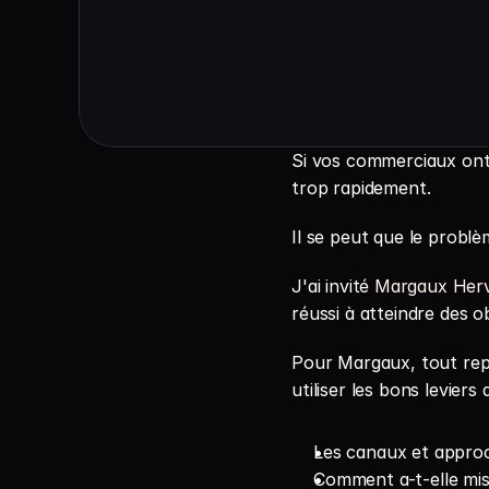
Si vos commerciaux ont d
trop rapidement.
Il se peut que le probl
J'ai invité 
⁠Margaux Herv
réussi à atteindre des o
Pour Margaux, tout repose
utiliser les bons leviers
Les canaux et appro
Comment a-t-elle mis