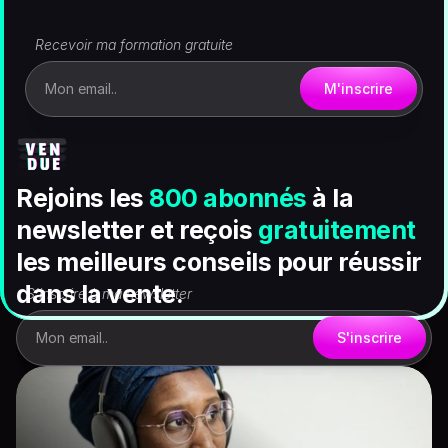
Recevoir ma formation gratuite
M'inscrire
Mon email..
Rejoins les 
800 abonnés
à la 
newsletter et reçois 
gratuitement
les meilleurs conseils pour
réussir 
dans la vente.
S'inscrire à ma newsletter
S'inscrire
Mon email..